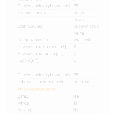
Powierzchnia użytkowa [m²]
35
Materiał budynku
cegła
nowe
Stan budynku
budownictwo
pełna
Forma własności
własność
Powierzchnia balkonu [m²]
2
Powierzchnia tarasu [m²]
0
Loggia [m²]
0
Powierzchnia użytkowa [m²]
35
Lokalizacja nieruchomości
centrum
Wyposażenie domu
garaż
:
Nie
winda
:
Tak
parking
:
Nie