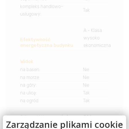
kompleks handlowo-
Tak
usługowy
:
A - Klasa
wysoko
Efektywność
energetyczna budynku
ekonomiczna
Widok
na basen
:
Nie
na morze
:
Nie
na góry
:
Nie
na ulicę
:
Tak
na ogród
:
Tak
Odległość do morza [m]
500