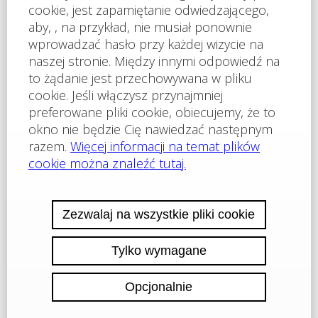
utrzymania. Bułgaria oferuje idealne warunki nie tylko dla
cyfrowych nomadów, ale również dla osób na
dochodach finansowych lub emerytalnych, a także dla
tych, którzy chcą mieć drugi dom nad morzem -
podobnie jak domek letniskowy, ale w lepszym klimacie.
Morze jest dosłownie kilka kroków stąd! Oferujemy
również apartamenty przy plaży w nowoczesnym
kompleksie, około 20 minut od lotniska w Burgas.
Poranne kąpiele, praca w ciągu dnia i wieczorne spacery
nad morzem stają się tu codzienną rutyną. Niskie koszty:
Czynsz od 220 €/miesiąc; 3 miesiące z góry + 1 zwrotna
kaucja; Internet i telewizja (ok. 150 kanałów) za
dodatkową opłatą; Woda i prąd według faktycznego
zużycia; Możliwość długoterminowego wynajmu naszego
pojazdu; Typy apartamentów w Słonecznym Brzegu i
Aheloy (przy plaży): Studia, apartamenty 2-pokojowe i 3-
pokojowe - odpowiednie dla osób indywidualnych, par,
rodzin i seniorów. Apartamenty są w pełni umeblowane, z