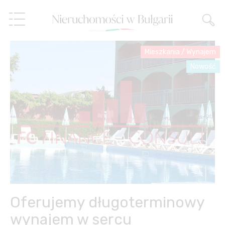
Mieszkania
/
Wynajem
Nowość
Oferty
Usługi
O nas
Obsługa nieruchomości
Referencje
Sprzedaż ratalna,
porada finansowa
Blog
Zarządzanie
Oferujemy długoterminowy
nieruchomościami
PL
wynajem w sercu