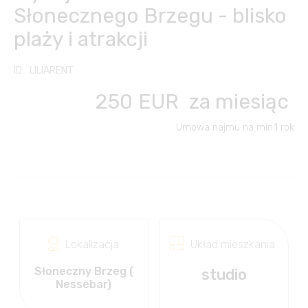
Słonecznego Brzegu - blisko
Inne usługi
Kontakt
Česky
plaży i atrakcji
Klub Właścicieli
Transfery z/na lotnisko
English
LILIARENT
FC FINANCE-CONSULT
250
EUR
za miesiąc
Wypożyczalnia
Français
samochodów
Umowa najmu na min.1 rok
Slovensky
Wakacje na morzu
Русский
Wycieczki, podróże,
kultura
Български
Lokalizacja
Układ mieszkania
Słoneczny Brzeg (
studio
Nessebar)