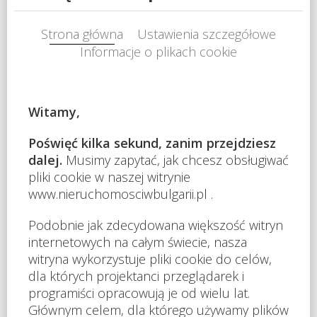
Opis
Położone w centralnej części kurortu, w budynku Lilia
(Hotel Kokiche). Mimo lokalizacji w centrum, mieszkanie
zapewnia ciszę i spokój. Możliwość zakupu na raty przy
minimalnej wpłacie 50% wartości nieruchomości. Pracuj
online z widokiem na morze lub po prostu ciesz się
spokojem, słońcem i relaksem. Oferujemy
długoterminowy wynajem apartamentów bezpośrednio
przy plaży w Bułgarii - w okolicach Aheloy i Słonecznego
Brzegu. Coraz więcej osób szuka miejsca, gdzie można
połączyć pracę, wysoką jakość życia i rozsądne koszty