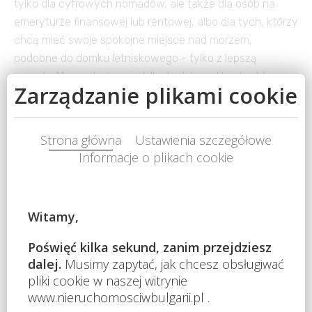
tylko dla cyfrowych nomadów, ale także dla osób na
emeryturze finansowej lub rentowej, albo dla tych, którzy
chcą mieć swoje spokojne miejsce nad morzem,
podobne do domku letniskowego - tylko z lepszą
pogodą. Morze dosłownie kilka kroków od biurka. W
okolicy Aheloy apartamenty znajdują się bezpośrednio
przy plaży, w nowoczesnym kompleksie oddalonym
około 15 minut jazdy od lotniska Burgas. Kompleks
położony jest przy jednej z najpiękniejszych
piaszczystych plaż w regionie, której częścią jest także
mały port rybacki. W kompleksie dostępne jest: 4
restauracje; kawiarnie i bary; 2 baseny i bar wodny;
centrum sportowe, korty do squasha; fitness, wellness i
centrum SPA, masaże; gabinety lekarza ogólnego i
dentysty; supermarket i mniejsze sklepy. Poranne kąpiele
w morzu, praca online w ciągu dnia i wieczorne spacery
wzdłuż wybrzeża stają się tutaj codziennością.
Słoneczne Wybrzeże oferuje natomiast żywszą