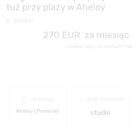
tuż przy plaży w Aheloy
Inne usługi
Kontakt
Česky
3219RENT
Klub Właścicieli
Transfery z/na lotnisko
English
270
EUR
za miesiąc
FC FINANCE-CONSULT
Wypożyczalnia
Français
Umowa najmu na minimum 1 rok
samochodów
Slovensky
Wakacje na morzu
Русский
Wycieczki, podróże,
kultura
Български
Lokalizacja
Układ mieszkania
Aheloy ( Pomorie)
studio