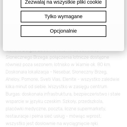
indywidualnych, par, rodzin, współpracowników
pracujących zdalnie, jak również dla osób na emeryturze
finansowej lub rentowej. Po prostu dla wszystkich, którzy
marzą o lepszym życiu - życiu nad morzem. Słoneczne
Wybrzeże & Aheloy - doskonała dostępność. Świetna
komunikacja: lotnisko, transport publiczny, sieć drogowa;
lotnisko Burgas zaledwie kilka minut od Aheloy i
Słonecznego Brzega; połączenia lotnicze dostępne
również poza sezonem; lotnisko w Warnie ok. 80 km.
Doskonała lokalizacja - Nesebar, Słoneczny Brzeg,
Aheloy, Pomorie, Sveti Vlas, Elenite - wszystko zaledwie
kilka minut od siebie. Wszystko w zasięgu centrum
Burgas: doskonała infrastruktura, bezpieczeństwo i stałe
wsparcie w języku czeskim. Szkoły, przedszkola,
placówki medyczne, poczta, liczne supermarkety,
restauracje i pełna sieć usług - mówiąc wprost,
wszystko jest dosłownie na wyciągnięcie ręki.