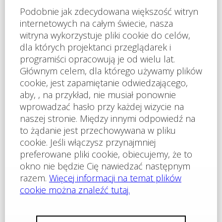
atmosferę, restauracje, kawiarnie i usługi dostępne przez
cały rok. Niskie koszty - idealne do pracy i relaksu
zdalnego: długoterminowy wynajem już od 250 €
miesięcznie; warunki płatności: minimum 3 miesiące z
góry + 1 zwrotna kaucja; Internet i TV (ok. 150 kanałów)
za dodatkową opłatą; woda i prąd płatne według
rzeczywistego zużycia; bezpłatny parking, gdzie
samochód można pozostawić przez cały rok; możliwość
długoterminowego wynajmu naszego pojazdu. Całkowite
koszty pozostają więc znacznie niższe niż w większości
europejskich nadmorskich destynacji, co doceniają
zarówno freelancerzy i przedsiębiorcy online, jak i
seniorzy oraz osoby poszukujące spokojniejszego stylu
życia. Apartamenty są w pełni wyposażone, z kuchnią i
wszystkimi niezbędnymi urządzeniami domowymi.
Dostępne obecnie typy apartamentów: studia; 2-
pokojowe; 3-pokojowe. Apartamenty nadają się dla osób