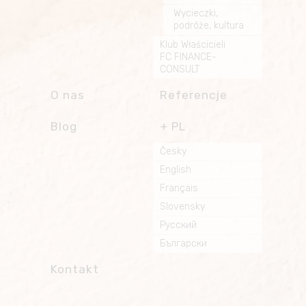
Wycieczki,
podróże, kultura
Klub Właścicieli
FC FINANCE-
CONSULT
O nas
Referencje
Blog
PL
Česky
English
Français
Slovensky
Русский
Български
Kontakt