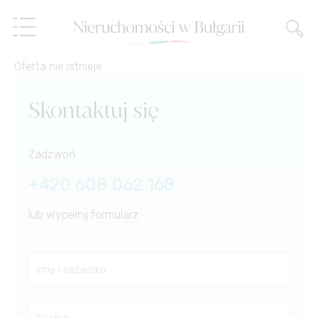
Oferta nie istnieje
Oferty
Skontaktuj się
Usługi
Zadzwoń
O nas
Obsługa nieruchomości
+420 608 062 168
lub wypełnij formularz
Referencje
Sprzedaż ratalna,
porada finansowa
Blog
Zarządzanie
nieruchomościami
PL