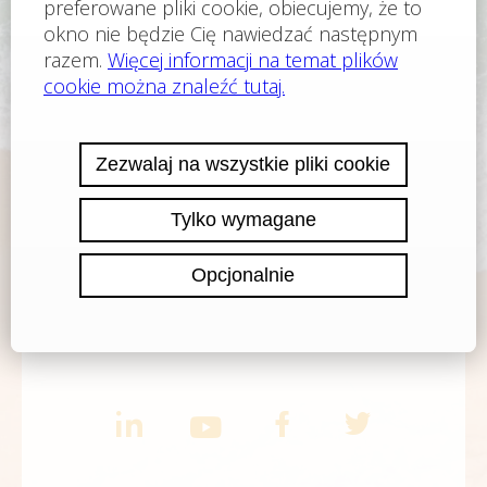
TELEFON
+420 222 191 945
E-MAIL
office@finance-consult.cz
WHATS APP
WhatsApp contact
VIBER
Viber contact