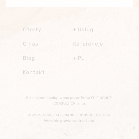
Oferty
Usługi
Obsługa
O nas
Referencje
nieruchomości
Sprzedaż ratalna,
Blog
PL
porada finansowa
Zarządzanie
Česky
Kontakt
nieruchomościami
English
Inne usługi
Français
Klub Właścicieli
Transfery z/na
Slovensky
FC FINANCE-
lotnisko
Strona jest obsługiwana przez firmę
FC FINANCE-
CONSULT
Русский
CONSULT ČR, s.r.o.
Wypożyczalnia
samochodów
Български
©2005-2026 - FC FINANCE-CONSULT ČR, s.r.o.
Wakacje na morzu
Wszelkie prawa zastrzeżone.
Wycieczki,
podróże, kultura