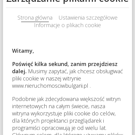
na morze
:
Tak
na góry
:
Tak
na ulicę
:
Tak
na ogród
:
Tak
Odległość do morza [m]
10
Opis
4-pokojowe mieszkanie w pierwszej linii od morza Święty
Włas. • Typ nieruchomości: 4-pokojowe • Rozkład:
przedpokój, pokój dzienny z aneksem kuchennym, 3
sypialnie, łazienka z WC, balkon • Rozmiar: 195 m2 •