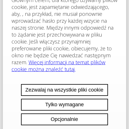
Widok: ogród i basen, widok na morze • Odległość do
plaży: 10 metrów • Parking: tak, w garażu podziemnym,
na terenie kompleksu, na ulicy • Opłata za utrzymanie
części wspólnych: 14 euro/m2/rok • Możliwość rozłożenia
tej nieruchomości na raty do 7 lat: tak • Minimalna
wymagana wpłata zaliczki: 20% • Opłata rezerwacyjna:
2000 euro • Możliwość rocznego zwrotu z inwestycji: tak
• Kompleks oferuje ponadto: recepcja; baseny, w tym
basen dla dzieci; restaurację z kuchnią
bułgarską/europejską; sklepy spożywcze i akcesoria
plażowe; fitness; sauna; spa; gabinet masażu; klub dla
dzieci; parking bezpłatny i niestrzeżony; parking
strzeżony.