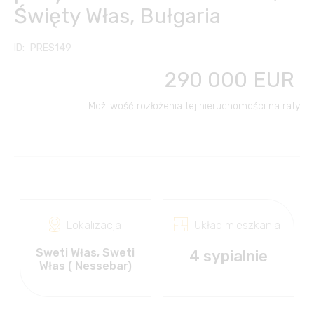
Święty Włas, Bułgaria
Inne usługi
Kontakt
Česky
PRES149
Klub Właścicieli
Transfery z/na lotnisko
English
290 000
EUR
FC FINANCE-CONSULT
Wypożyczalnia
Français
Możliwość rozłożenia tej nieruchomości na raty
samochodów
Slovensky
Wakacje na morzu
Русский
Wycieczki, podróże,
kultura
Български
Lokalizacja
Układ mieszkania
Sweti Włas, Sweti
4 sypialnie
Włas ( Nessebar)