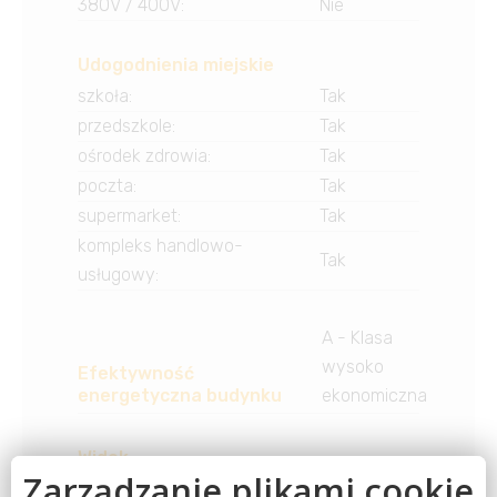
380V / 400V
:
Nie
Udogodnienia miejskie
szkoła
:
Tak
przedszkole
:
Tak
ośrodek zdrowia
:
Tak
poczta
:
Tak
supermarket
:
Tak
kompleks handlowo-
Tak
usługowy
:
A - Klasa
wysoko
Efektywność
energetyczna budynku
ekonomiczna
Widok
na basen
:
Nie