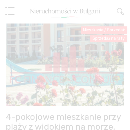
Mieszkania
/
Sprzedaż
Sprzedaż na raty
Oferty
Usługi
O nas
Obsługa nieruchomości
Referencje
Sprzedaż ratalna,
porada finansowa
Blog
Zarządzanie
4-pokojowe mieszkanie przy
nieruchomościami
PL
plaży z widokiem na morze,